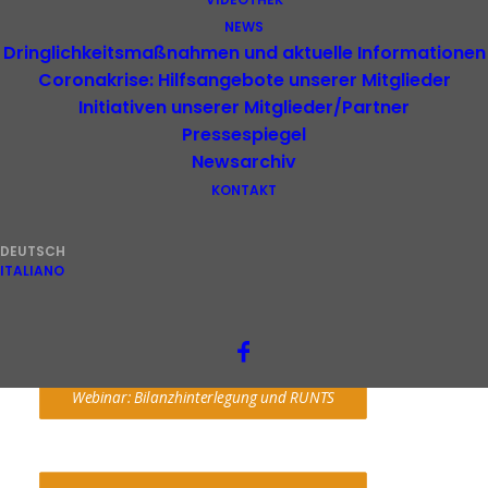
NEWS
Dringlichkeitsmaßnahmen und aktuelle Informationen
Coronakrise: Hilfsangebote unserer Mitglieder
Initiativen unserer Mitglieder/Partner
Pressespiegel
Newsarchiv
Webinar: Wie nutzen wir am besten die 
KONTAKT
digitalen Dienste
DEUTSCH
ITALIANO
Slides: SPID, PEC und digitale Unterschrift
Webinar: Bilanzhinterlegung und RUNTS