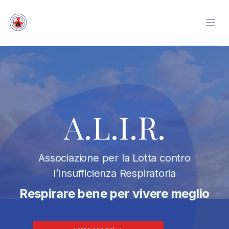
A.L.I.R.
Apri
A.L.I.R.
Associazione per la Lotta contro
l’Insufficienza Respiratoria
Respirare bene per vivere meglio