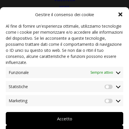
Associazione Veterani di guerra di Bolzano
NEWS
Ordinanze presidenziali e informazioni utili
Gestire il consenso dei cookie
Coronavirus: aiuto dai soci
Förderverein der Fachoberschule für
Landwirtschaft Auer
Al fine di fornire un'esperienza ottimale, utilizziamo tecnologie
Iniziative dei nostri soci/partner
come i cookie per memorizzare e/o accedere alle informazioni
Rassegna stampa
del dispositivo. Se lei acconsente a queste tecnologie,
Archivio news
possiamo trattare dati come il comportamento di navigazione
ENZIAN-Südtirol
o ID unici su questo sito web. Se non dai o ritiri il tuo
CONTATTI
consenso, alcune caratteristiche e funzioni possono essere
influenzate.
Circolo culturale Antonio Vivaldi
DEUTSCH
ITALIANO
Funzionale
Sempre attivo
Bürgerinitiative Gais
Statistiche
Statist
Marketing
Market
Associazione Santo Spirito centro giovani STRIKE
UP
Accetto