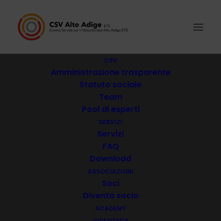
CSV
Amministrazione trasparente
Statuto sociale
Der Verein Westphal Markus
Team
Pool di esperti
Verein Rohrerhaus
SERVIZI
Servizi
FAQ
Podini Foundation ONLUS
Download
ASSOCIAZIONI
Soci
Mogsch Kostn
Diventa socio
ACADEMY
VIDEOTECA