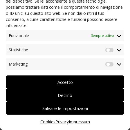
del dispositivo. Se lei acconsente a queste tecnologie,
Ehrenamt
possiamo trattare dati come il comportamento di navigazione
o ID unici su questo sito web. Se non dai o ritiri il tuo
consenso, alcune caratteristiche e funzioni possono essere
19.06.2020 | Videoclip:
influenzate.
Mitgliedervollversammlung DZE 2020
Funzionale
Sempre attivo
Statistiche
Statist
01.06.2020 | Videoclip für den Neustart:
Interview mit Ingrid Rofner
Marketing
Market
Lebensmittelexpertin:, und Dieter Frickel:
Lebensmittelsicherheit und Event-
Organisation nach der Corona-Krise
Accetto
Declino
01.06.2020 | Videoclip für den Neustart für
Salvare le impostazioni
Veranstaltungen – Interview mit Stefan
Viehweider, Weißes Kreuz: Die Rolle des
Cookies
Privacy
Impressum
Weißen Kreuzes bei Veranstaltungen