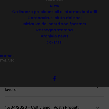
NEWS
Ordinanze presidenziali e informazioni utili
Videothek
Coronavirus: aiuto dai soci
Iniziative dei nostri soci/partner
Rassegna stampa
Archivio news
01/06/2026 – Certificato penale per attività
con minori
CONTATTI
DEUTSCH
20/05/2026 – Requisiti minimi di sicurezza sul
ITALIANO
lavoro per associazioni
29/04/2026 – La gestione dei rapporti di
lavoro
15/04/2026 – Coltiviamo i Vostri Progetti