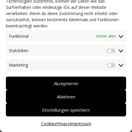
Technologien zustimmst, können wir Daten wie das
Surfverhalten oder eindeutige IDs auf dieser Website
NEWS
verarbeiten. Wenn du deine Zustimmung nicht erteilst oder
Dringlichkeitsmaßnahmen und aktuelle Informationen
zurückziehst, können bestimmte Merkmale und Funktionen
Coronakrise: Hilfsangebote unserer Mitglieder
beeinträchtigt werden.
Initiativen unserer Mitglieder/Partner
Pressespiegel
Funktional
Immer aktiv
Newsarchiv
Statistiken
KONTAKT
Statist
Marketing
Market
DEUTSCH
ITALIANO
Akzeptieren
Ablehnen
Einstellungen speichern
Cookies
Privacy
Impressum