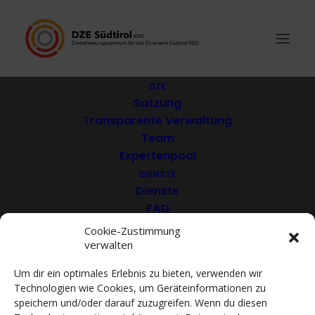
DZE
Satzung
Transparente Verwaltung
Alex & Georg
Team
Expertenpool
DIENSTE
Dienste
FAQ
Download
Cookie-Zustimmung
verwalten
VEREINE
Mitglieder
Um dir ein optimales Erlebnis zu bieten, verwenden wir
Mitglied werden
Technologien wie Cookies, um Geräteinformationen zu
ACADEMY
speichern und/oder darauf zuzugreifen. Wenn du diesen
VIDEOTHEK