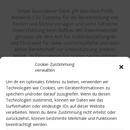
Unser besonderer Dank gilt dem Non Profit
Network-CSV Trentino für die Bereitstellung von
Texten und Mustervorlagen und seine hilfreiche
Unterstützung beim Aufbau des Datenmaterials
genauso wie dem Amt für Außenbeziehungen
und Ehrenamt für seine unerschöpfliche und stets
aktive Bereitschaft zur Unterstützung unserer
Arbeit, im Besonderen für seinen sachkundigen
Rat und rechtlichen Beistand bei der Anpassung
Cookie-Zustimmung
an die Südtiroler Verhältnisse. Einen herzlichen
verwalten
Dank richten wir an unsere Partner und
Sponsoren, namentlich der Stiftung Südtiroler
Um dir ein optimales Erlebnis zu bieten, verwenden wir
Sparkasse für die finanzielle Unterstützung und
Technologien wie Cookies, um Geräteinformationen zu
der Südtiroler Landesregierung für die
speichern und/oder darauf zuzugreifen. Wenn du diesen
Technologien zustimmst, können wir Daten wie das
kostenlose Zurverfügungstellung der
Surfverhalten oder eindeutige IDs auf dieser Website
Räumlichkeiten.
verarbeiten. Wenn du deine Zustimmung nicht erteilst oder
zurückziehst, können bestimmte Merkmale und Funktionen
beeinträchtigt werden.