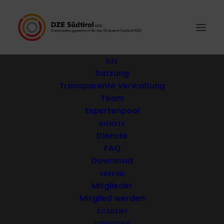
DZE
Satzung
Transparente Verwaltung
Team
Expertenpool
DIENSTE
Dienste
FAQ
Download
VEREINE
Sabine Bertagnolli, Präsidentin des Vereins „Amigos de Matteo“,
mit Direktor Ulrich Seitz
Mitglieder
Mitglied werden
ACADEMY
VIDEOTHEK