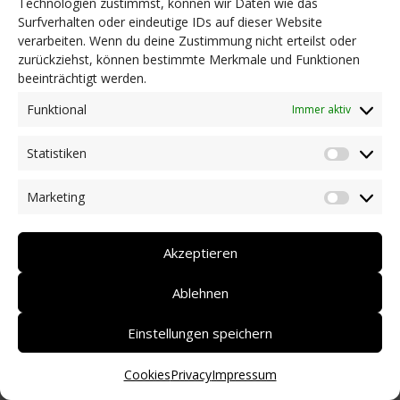
Technologien zustimmst, können wir Daten wie das
Surfverhalten oder eindeutige IDs auf dieser Website
NEWS
verarbeiten. Wenn du deine Zustimmung nicht erteilst oder
Dringlichkeitsmaßnahmen und aktuelle Informationen
zurückziehst, können bestimmte Merkmale und Funktionen
Coronakrise: Hilfsangebote unserer Mitglieder
beeinträchtigt werden.
Initiativen unserer Mitglieder/Partner
Pressespiegel
Funktional
Immer aktiv
Newsarchiv
Statistiken
KONTAKT
Statist
Marketing
Market
DEUTSCH
ITALIANO
Akzeptieren
Ablehnen
Einstellungen speichern
Cookies
Privacy
Impressum