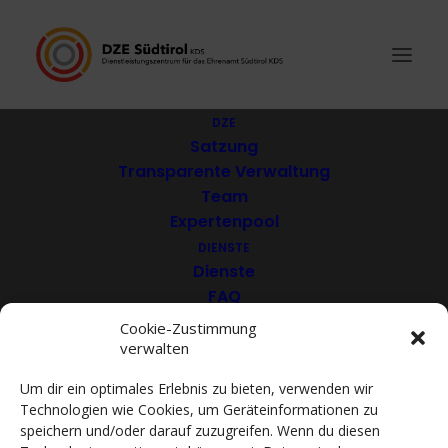
DZE
Satzung
Transparente Verwaltung
Animativa –
Team
Expertenpool
Organisation zur
DIENSTE
Förderung des
Dienste
FAQ
Gemeinwesens
Download
Cookie-Zustimmung
verwalten
VEREINE
Mitglieder
Um dir ein optimales Erlebnis zu bieten, verwenden wir
Mitglied werden
Technologien wie Cookies, um Geräteinformationen zu
ACADEMY
speichern und/oder darauf zuzugreifen. Wenn du diesen
VIDEOTHEK