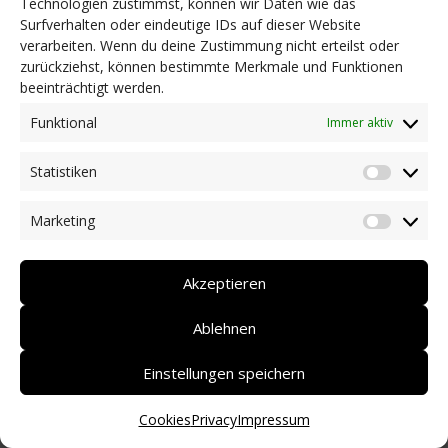
Technologien zustimmst, können wir Daten wie das
Surfverhalten oder eindeutige IDs auf dieser Website
NEWS
verarbeiten. Wenn du deine Zustimmung nicht erteilst oder
Dringlichkeitsmaßnahmen und aktuelle Informationen
zurückziehst, können bestimmte Merkmale und Funktionen
Coronakrise: Hilfsangebote unserer Mitglieder
beeinträchtigt werden.
Initiativen unserer Mitglieder/Partner
Pressespiegel
Funktional
Immer aktiv
Newsarchiv
Statistiken
KONTAKT
Statist
Marketing
Market
DEUTSCH
ITALIANO
Akzeptieren
Ablehnen
Einstellungen speichern
Cookies
Privacy
Impressum