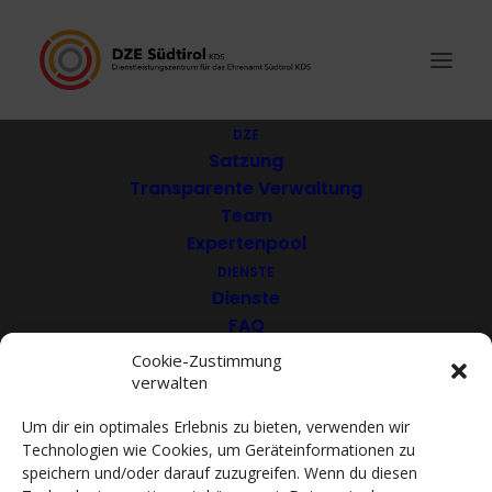
DZE
Satzung
Transparente Verwaltung
Asante
Team
Expertenpool
DIENSTE
Dienste
FAQ
Download
Cookie-Zustimmung
verwalten
VEREINE
Mitglieder
Um dir ein optimales Erlebnis zu bieten, verwenden wir
Mitglied werden
Technologien wie Cookies, um Geräteinformationen zu
ACADEMY
speichern und/oder darauf zuzugreifen. Wenn du diesen
VIDEOTHEK