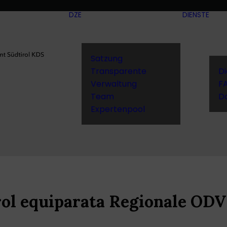
DZE
DIENSTE
Satzung
Transparente
D
Verwaltung
F
Team
D
Expertenpool
rol equiparata Regionale ODV