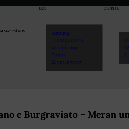
DZE
DIENSTE
Satzung
Transparente
D
Verwaltung
F
Team
D
Expertenpool
ano e Burgraviato – Meran u