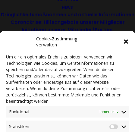
Beratung für
NEWS
Satzungsanpassungen
Dringlichkeitsmaßnahmen und aktuelle Informationen
für EO, VFG und ONLUS
Coronakrise: Hilfsangebote unserer Mitglieder
Initiativen unserer Mitglieder/Partner
Pressespiegel
Cookie-Zustimmung
_____ 24. April 2019
Newsarchiv
verwalten
KONTAKT
Um dir ein optimales Erlebnis zu bieten, verwenden wir
Im Rahmen der Reform des Dritten Sektors bieten
Technologien wie Cookies, um Geräteinformationen zu
speichern und/oder darauf zuzugreifen. Wenn du diesen
wir den oben genannten Organisationen eine
DEUTSCH
ITALIANO
Technologien zustimmst, können wir Daten wie das
kostenlose Beratung und begleiten sie bei der
Surfverhalten oder eindeutige IDs auf dieser Website
Satzungsanpassung. Aufgrund der
verarbeiten. Wenn du deine Zustimmung nicht erteilst oder
zurückziehst, können bestimmte Merkmale und Funktionen
bevorstehenden Fälligkeit hat dieses Angebot
beeinträchtigt werden.
Priorität. Um einen Beratungstermin
Funktional
vorzumerken, ersuchen wir Sie, den Vordruck
Immer aktiv
unter
dze-csv.it/beratung-unterstuetzung
Statistiken
Statist
herunterzuladen und per E-Mail an
info@dze-