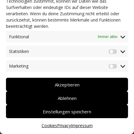
Technologien zustimmst, können wir Daten wie das
Surfverhalten oder eindeutige IDs auf dieser Website
NEWS
verarbeiten. Wenn du deine Zustimmung nicht erteilst oder
Dringlichkeitsmaßnahmen und aktuelle Informationen
zurückziehst, können bestimmte Merkmale und Funktionen
Coronakrise: Hilfsangebote unserer Mitglieder
beeinträchtigt werden.
Initiativen unserer Mitglieder/Partner
Pressespiegel
Funktional
Immer aktiv
Newsarchiv
Statistiken
KONTAKT
Statist
Marketing
Market
DEUTSCH
ITALIANO
Akzeptieren
Ablehnen
Einstellungen speichern
Cookies
Privacy
Impressum