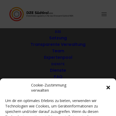
DZE
Satzung
Transparente Verwaltung
Coro Catinaccio
Team
Expertenpool
DIENSTE
Dienste
FAQ
Download
Cookie-Zustimmung
verwalten
VEREINE
Mitglieder
Um dir ein optimales Erlebnis zu bieten, verwenden wir
Mitglied werden
Technologien wie Cookies, um Geräteinformationen zu
ACADEMY
speichern und/oder darauf zuzugreifen. Wenn du diesen
VIDEOTHEK