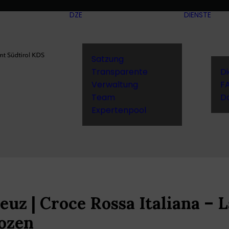
DZE
DIENSTE
Satzung
Transparente
D
Verwaltung
F
Team
D
Expertenpool
reuz | Croce Rossa Italiana –
ozen