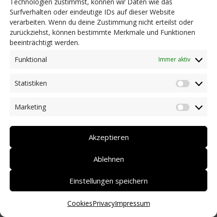
Technologien zustimmst, können wir Daten wie das
Surfverhalten oder eindeutige IDs auf dieser Website
NEWS
verarbeiten. Wenn du deine Zustimmung nicht erteilst oder
Dringlichkeitsmaßnahmen und aktuelle Informationen
zurückziehst, können bestimmte Merkmale und Funktionen
Coronakrise: Hilfsangebote unserer Mitglieder
beeinträchtigt werden.
Initiativen unserer Mitglieder/Partner
Pressespiegel
Funktional
Immer aktiv
Newsarchiv
Statistiken
KONTAKT
Statist
Marketing
Market
DEUTSCH
ITALIANO
Akzeptieren
Ablehnen
Einstellungen speichern
Cookies
Privacy
Impressum