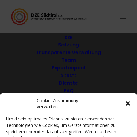
DZE
Satzung
Transparente Verwaltung
Epinet – Netzwerk
Team
Expertenpool
Epilepsie Südtirol
DIENSTE
Dienste
FAQ
Download
Cookie-Zustimmung
verwalten
VEREINE
Mitglieder
Um dir ein optimales Erlebnis zu bieten, verwenden wir
Mitglied werden
Technologien wie Cookies, um Geräteinformationen zu
ACADEMY
speichern und/oder darauf zuzugreifen. Wenn du diesen
VIDEOTHEK