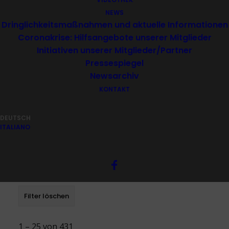
Bildung
|
Sport, Erholung und Freizeit
NEWS
|
Zivilschutz, Umwelt- und
Dringlichkeitsmaßnahmen und aktuelle Informationen
Landschaftsschutz
Coronakrise: Hilfsangebote unserer Mitglieder
Initiativen unserer Mitglieder/Partner
Pressespiegel
Ordentliche Mitglieder und Förderkreis:
Newsarchiv
Ordentliche Mitglieder
|
Förderkreis
KONTAKT
Suchen:
DEUTSCH
ITALIANO
Filter löschen
1 – 25 von 431