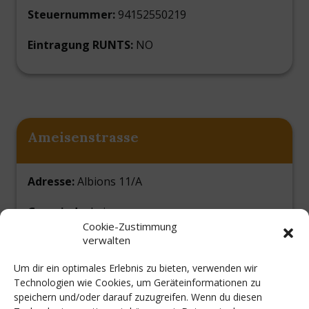
Steuernummer:
94152550219
Eintragung RUNTS:
NO
Ameisenstrasse
Adresse:
Albions 11/A
Gemeinde:
Lajen
Cookie-Zustimmung
verwalten
PLZ:
39040
Um dir ein optimales Erlebnis zu bieten, verwenden wir
Steuernummer:
92069320213
Technologien wie Cookies, um Geräteinformationen zu
speichern und/oder darauf zuzugreifen. Wenn du diesen
Eintragung RUNTS:
SI