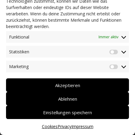
Technologien zustimmst, können wir Daten wie das
Surfverhalten oder eindeutige IDs auf dieser Website
Datum der Eintragung im RUNTS:
verarbeiten. Wenn du deine Zustimmung nicht erteilst oder
07/11/2022
zurückziehst, können bestimmte Merkmale und Funktionen
beeinträchtigt werden.
Genaue Angabe der Eintragung im RUNTS:
71493
Funktional
Immer aktiv
Statistiken
Statist
Marketing
Market
Amici di Carezza A.P.S. & A.S.
Dilettantistica
Akzeptieren
Ablehnen
Adresse:
Strada Carezza 169
Einstellungen speichern
Gemeinde:
Nova Levante
Cookies
Privacy
Impressum
PLZ:
39056