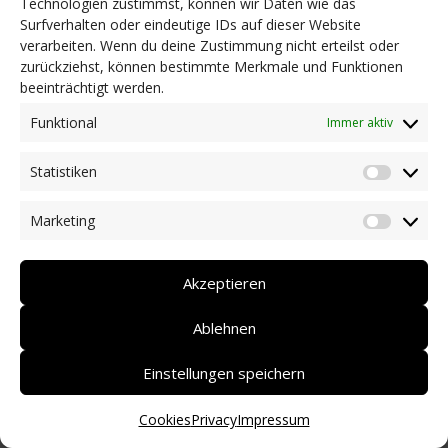
Technologien zustimmst, können wir Daten wie das
Surfverhalten oder eindeutige IDs auf dieser Website
NEWS
verarbeiten. Wenn du deine Zustimmung nicht erteilst oder
Dringlichkeitsmaßnahmen und aktuelle Informationen
zurückziehst, können bestimmte Merkmale und Funktionen
Coronakrise: Hilfsangebote unserer Mitglieder
beeinträchtigt werden.
Initiativen unserer Mitglieder/Partner
Pressespiegel
Funktional
Immer aktiv
Newsarchiv
Statistiken
KONTAKT
Statist
Marketing
Market
DEUTSCH
ITALIANO
Akzeptieren
Ablehnen
Einstellungen speichern
Cookies
Privacy
Impressum