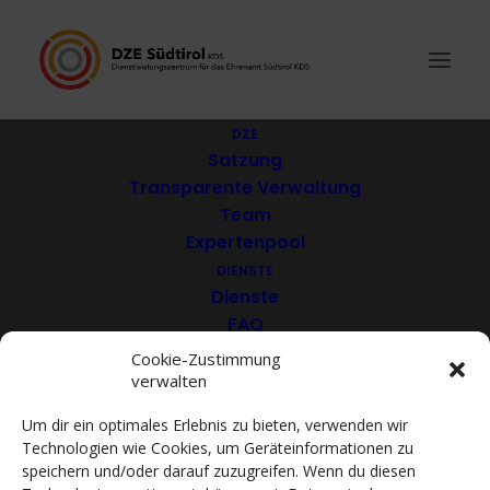
DZE
Satzung
Transparente Verwaltung
Freizeitverein Bruneck
Team
Expertenpool
– Stadt an der Rienz
DIENSTE
Dienste
FAQ
Download
Cookie-Zustimmung
verwalten
VEREINE
Mitglieder
Um dir ein optimales Erlebnis zu bieten, verwenden wir
Mitglied werden
Technologien wie Cookies, um Geräteinformationen zu
ACADEMY
speichern und/oder darauf zuzugreifen. Wenn du diesen
VIDEOTHEK