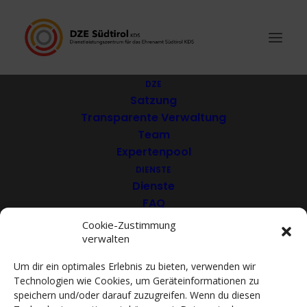
DZE
Satzung
Transparente Verwaltung
Haus der geschützten
Team
Expertenpool
Wohnungen des KFS /
DIENSTE
Casa degli alloggi
Dienste
FAQ
protetti del KFS
Download
Cookie-Zustimmung
verwalten
VEREINE
Mitglieder
Um dir ein optimales Erlebnis zu bieten, verwenden wir
Mitglied werden
Technologien wie Cookies, um Geräteinformationen zu
ACADEMY
speichern und/oder darauf zuzugreifen. Wenn du diesen
VIDEOTHEK