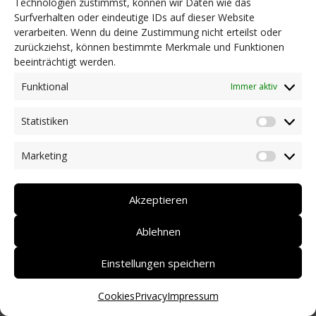
Technologien zustimmst, können wir Daten wie das
Surfverhalten oder eindeutige IDs auf dieser Website
NEWS
verarbeiten. Wenn du deine Zustimmung nicht erteilst oder
Dringlichkeitsmaßnahmen und aktuelle Informationen
zurückziehst, können bestimmte Merkmale und Funktionen
Coronakrise: Hilfsangebote unserer Mitglieder
beeinträchtigt werden.
Initiativen unserer Mitglieder/Partner
Pressespiegel
Funktional
Immer aktiv
Newsarchiv
Statistiken
KONTAKT
Statist
Marketing
Market
DEUTSCH
ITALIANO
Akzeptieren
Ablehnen
Einstellungen speichern
Cookies
Privacy
Impressum