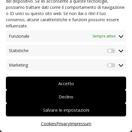
del dispositivo. Se lei acconsente a queste tecnologie,
possiamo trattare dati come il comportamento di navigazione
NEWS
o ID unici su questo sito web. Se non dai o ritiri il tuo
Ordinanze presidenziali e informazioni utili
consenso, alcune caratteristiche e funzioni possono essere
Coronavirus: aiuto dai soci
influenzate.
Iniziative dei nostri soci/partner
Rassegna stampa
Funzionale
Sempre attivo
Archivio news
Statistiche
CONTATTI
Statist
Marketing
Market
DEUTSCH
ITALIANO
Accetto
Declino
Salvare le impostazioni
Cookies
Privacy
Impressum