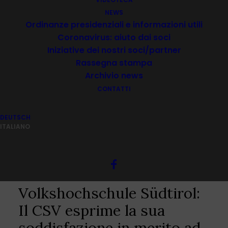
Zertifikatslehrgang
NEWS
Vereinsmanagement |
Ordinanze presidenziali e informazioni utili
corso in lingua tedesca
Coronavirus: aiuto dai soci
Iniziative dei nostri soci/partner
Rassegna stampa
_____ 2 gennaio 2020
Archivio news
CONTATTI
... con la nostra
DEUTSCH
partecipazione attiva!
ITALIANO
Nuova cooperazione di
successo con la
Volkshochschule Südtirol:
Il CSV esprime la sua
soddisfazione in merito ad