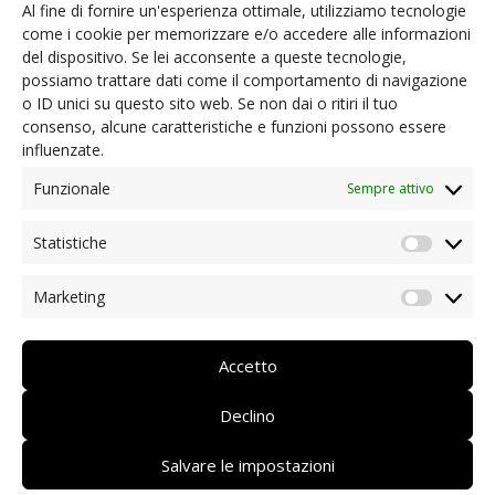
Al fine di fornire un'esperienza ottimale, utilizziamo tecnologie
associazioni in collaborazione con il CSV Alto
come i cookie per memorizzare e/o accedere alle informazioni
Adige ODV
del dispositivo. Se lei acconsente a queste tecnologie,
possiamo trattare dati come il comportamento di navigazione
o ID unici su questo sito web. Se non dai o ritiri il tuo
consenso, alcune caratteristiche e funzioni possono essere
influenzate.
Iscrizioni e informazioni
per e-mail o telefono:
Funzionale
Sempre attivo
info(at)volkshochschule.it o 0471 061 444
Statistiche
Statist
>>
Link al corso pubblicato sul sito della
Volkshochschule Südtirol
Marketing
Market
Torna alle news …
Accetto
Declino
Salvare le impostazioni