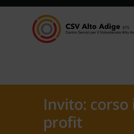
Invito: corso
profit