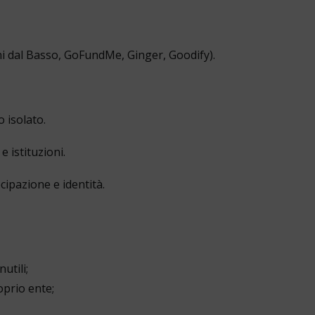
ni dal Basso, GoFundMe, Ginger, Goodify).
 isolato.
 istituzioni.
cipazione e identità.
utili;
oprio ente;