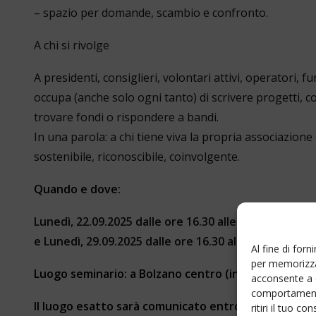
– spazio per domande, scambio e confronto.
A chi si rivolge
A presidenti, consiglieri, volontari attivi, operatori, fu
occupa (anche solo ogni tanto) di scrivere progetti, c
trovare fondi o rispondere a bandi.
In una parola: a chi tiene viva la propria associazion
sostenibile, riconoscibile, coinvolgente.
Quando e dove:
Lunedì, 22.09.2025 dalle ore 16.30 alle ore 19.30
e
Lunedì, 29.09.2025 dalle ore 16.30 alle ore 19.30
Al fine di for
per memorizzar
Luogo seminario: a Bolzano centro (in presenza).
acconsente a 
comportamento
Il luogo esatto sarà comunicato entro e non oltre il
ritiri il tuo 