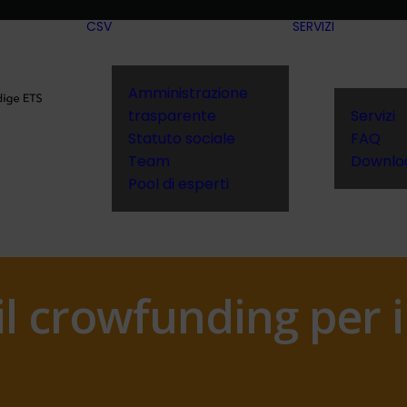
CSV
SERVIZI
Amministrazione
trasparente
Servizi
Statuto sociale
FAQ
Team
Downlo
Pool di esperti
 il crowfunding per 