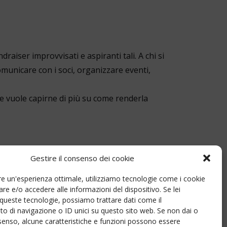
ndraiser improvvisati e aspiranti tali. A chi si
omunicare con i soci, organizzare eventi,
e e vuole capirne di più su come renderla
Gestire il consenso dei cookie
nire un'esperienza ottimale, utilizziamo tecnologie come i cookie
e e/o accedere alle informazioni del dispositivo. Se lei
queste tecnologie, possiamo trattare dati come il
 di navigazione o ID unici su questo sito web. Se non dai o
 12.09.2025
consenso, alcune caratteristiche e funzioni possono essere