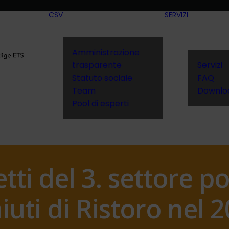
CSV
SERVIZI
Amministrazione
trasparente
Servizi
Statuto sociale
FAQ
Team
Downlo
Pool di esperti
tti del 3. settore 
aiuti di Ristoro nel 