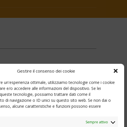
Gestire il consenso dei cookie
nire un'esperienza ottimale, utilizziamo tecnologie come i cookie
zo settore e la pandemia Corona. Il CSV Alto
e e/o accedere alle informazioni del dispositivo. Se lei
 su alcune novità che sono attualmente di
queste tecnologie, possiamo trattare dati come il
 servizio di consulenza, in modo che le attuali
 di navigazione o ID unici su questo sito web. Se non dai o
consenso, alcune caratteristiche e funzioni possono essere
e in una rete ben funzionante di tutte le
Sempre attivo