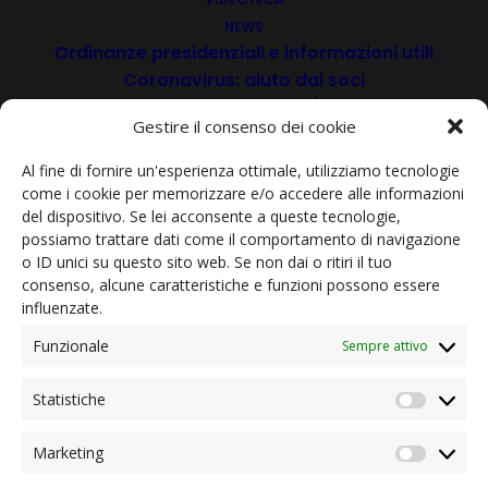
NEWS
Ordinanze presidenziali e informazioni utili
Coronavirus: aiuto dai soci
Iniziative dei nostri soci/partner
Gestire il consenso dei cookie
Rassegna stampa
Archivio news
Al fine di fornire un'esperienza ottimale, utilizziamo tecnologie
CONTATTI
come i cookie per memorizzare e/o accedere alle informazioni
del dispositivo. Se lei acconsente a queste tecnologie,
possiamo trattare dati come il comportamento di navigazione
DEUTSCH
o ID unici su questo sito web. Se non dai o ritiri il tuo
ITALIANO
consenso, alcune caratteristiche e funzioni possono essere
influenzate.
Funzionale
Sempre attivo
Fai clic per accettare i cookie marketing e
Statistiche
abilitare questo contenuto
Statist
Marketing
Market