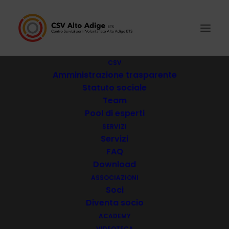
CSV
Amministrazione trasparente
Statuto sociale
C.A.I. - Club Alpino Italiano - Sezione di Merano
Team
Pool di esperti
Ferrarifreunde Völs am Schlern
SERVIZI
Servizi
FAQ
Consolato Prov.le Maestri del Lavoro
Download
ASSOCIAZIONI
Soci
Archimede - Associazione Italiana Assistenza agli
Diventa socio
Spastici A.I.A.S. Sezione di Laives
ACADEMY
VIDEOTECA