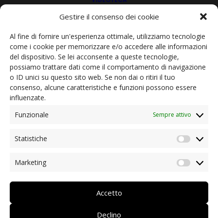
C.A.I. – Club Alpino Italiano – Sezione di Chiusa
NEWS
Gestire il consenso dei cookie
Ordinanze presidenziali e informazioni utili
Coronavirus: aiuto dai soci
Al fine di fornire un'esperienza ottimale, utilizziamo tecnologie
Centro Giovani Westcoast ODV
come i cookie per memorizzare e/o accedere alle informazioni
Iniziative dei nostri soci/partner
del dispositivo. Se lei acconsente a queste tecnologie,
Rassegna stampa
possiamo trattare dati come il comportamento di navigazione
Archivio news
o ID unici su questo sito web. Se non dai o ritiri il tuo
Fischereiverein Kurtatsch Margreid
CONTATTI
consenso, alcune caratteristiche e funzioni possono essere
influenzate.
Protect Our Winters Italy EO
DEUTSCH
Funzionale
Sempre attivo
ITALIANO
Statistiche
Statist
Cerchio d'Onda - Wellenkreise ODV
Marketing
Market
Umweltgruppe Kaltern EO
Accetto
Declino