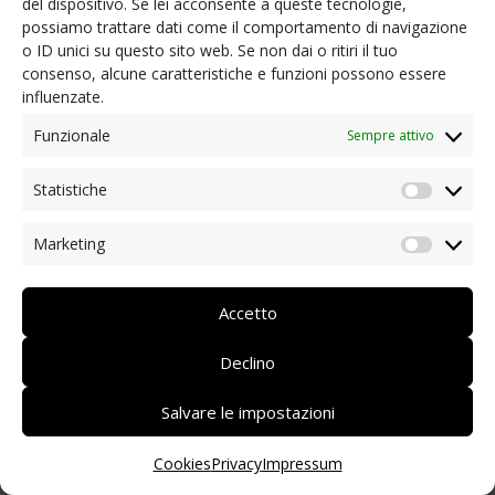
del dispositivo. Se lei acconsente a queste tecnologie,
possiamo trattare dati come il comportamento di navigazione
NEWS
o ID unici su questo sito web. Se non dai o ritiri il tuo
Ordinanze presidenziali e informazioni utili
consenso, alcune caratteristiche e funzioni possono essere
Coronavirus: aiuto dai soci
influenzate.
Iniziative dei nostri soci/partner
Rassegna stampa
Funzionale
Sempre attivo
Archivio news
Statistiche
CONTATTI
Statist
Marketing
Market
DEUTSCH
ITALIANO
Accetto
Declino
Salvare le impostazioni
Cookies
Privacy
Impressum