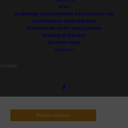
NEWS
Ordinanze presidenziali e informazioni utili
Coronavirus: aiuto dai soci
Iniziative dei nostri soci/partner
Rassegna stampa
Archivio news
CONTATTI
ITALIANO
Gebhard Geiser
Esperto di tutela igienistica
RIchiedi consulenza