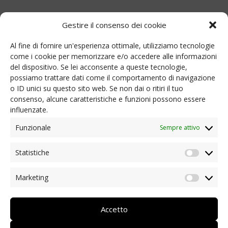
Comprende
anche il
costo per l’acquisto di
Gestire il consenso dei cookie
dispositivi di protezione individuale
(come
maschere chirurgiche, FFP2 e FFP3, guanti, visiere
Al fine di fornire un'esperienza ottimale, utilizziamo tecnologie
come i cookie per memorizzare e/o accedere alle informazioni
e occhiali, tute protettive e copriscarpe)
e il costo
del dispositivo. Se lei acconsente a queste tecnologie,
per l’acquisto e l’installazione di altri dispositivi
possiamo trattare dati come il comportamento di navigazione
di protezione
che proteggono i dipendenti dalle
o ID unici su questo sito web. Se non dai o ritiri il tuo
consenso, alcune caratteristiche e funzioni possono essere
infezioni o aiutano a garantire la distanza di
influenzate.
sicurezza tra i dipendenti (come barriere e piastre
Funzionale
Sempre attivo
protettive). Nei costi possono rientrare
anche
detergenti e disinfettanti per le mani
.
Statistiche
Statist
Marketing
Market
Checklist
Accetto