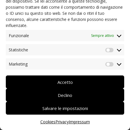
del dispositivo. Se lei acconsente a queste tecnologie,
possiamo trattare dati come il comportamento di navigazione
NEWS
o ID unici su questo sito web. Se non dai o ritiri il tuo
Ordinanze presidenziali e informazioni utili
consenso, alcune caratteristiche e funzioni possono essere
Coronavirus: aiuto dai soci
influenzate.
Iniziative dei nostri soci/partner
Rassegna stampa
Funzionale
Sempre attivo
Archivio news
Statistiche
CONTATTI
Statist
Marketing
Market
DEUTSCH
ITALIANO
Accetto
Declino
Salvare le impostazioni
Cookies
Privacy
Impressum