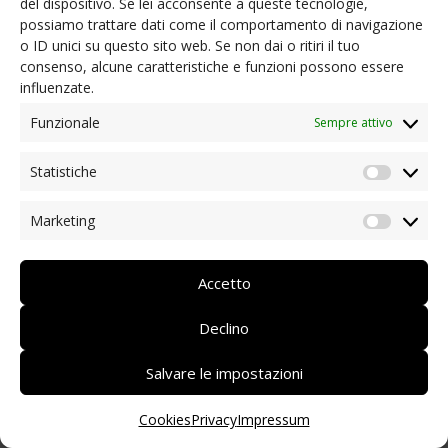
del dispositivo. Se lei acconsente a queste tecnologie,
possiamo trattare dati come il comportamento di navigazione
NEWS
o ID unici su questo sito web. Se non dai o ritiri il tuo
Ordinanze presidenziali e informazioni utili
consenso, alcune caratteristiche e funzioni possono essere
Coronavirus: aiuto dai soci
influenzate.
Iniziative dei nostri soci/partner
Rassegna stampa
Funzionale
Sempre attivo
Archivio news
Statistiche
CONTATTI
Statist
Marketing
Market
DEUTSCH
ITALIANO
Accetto
Declino
Salvare le impostazioni
Cookies
Privacy
Impressum