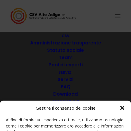
CSV
Amministrazione trasparente
Statuto sociale
Vi.Kubu
Team
Pool di esperti
SERVIZI
Servizi
FAQ
Download
ASSOCIAZIONI
Gestire il consenso dei cookie
Soci
Diventa socio
Al fine di fornire un'esperienza ottimale, utilizziamo tecnologie
ACADEMY
come i cookie per memorizzare e/o accedere alle informazioni
VIDEOTECA