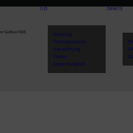
DZE
DIENSTE
Satzung
Transparente
D
Verwaltung
F
Team
D
Expertenpool