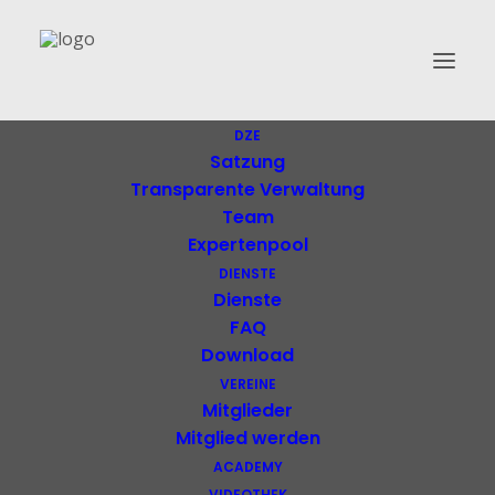
Klima Club Südtirol EO
DZE
Satzung
Transparente Verwaltung
Team
Expertenpool
DIENSTE
Dienste
FAQ
Download
VEREINE
Mitglieder
Mitglied werden
ACADEMY
VIDEOTHEK