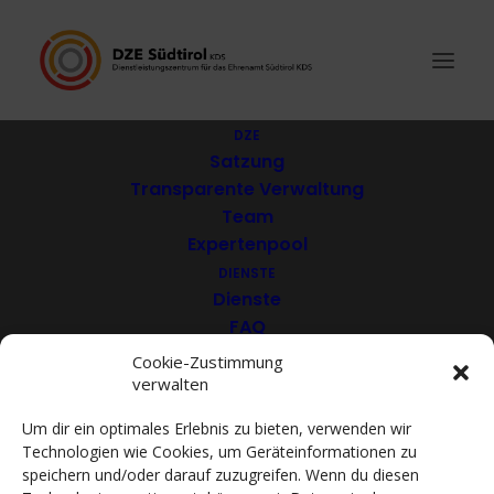
DZE
Satzung
Transparente Verwaltung
Kolping Südtirol
Team
Expertenpool
DIENSTE
Dienste
FAQ
Download
Cookie-Zustimmung
verwalten
VEREINE
Mitglieder
Um dir ein optimales Erlebnis zu bieten, verwenden wir
Mitglied werden
Technologien wie Cookies, um Geräteinformationen zu
ACADEMY
speichern und/oder darauf zuzugreifen. Wenn du diesen
VIDEOTHEK