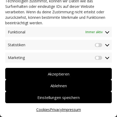
Technologien zustimmst, können wir Daten wie das
Surfverhalten oder eindeutige IDs auf dieser Website
NEWS
verarbeiten. Wenn du deine Zustimmung nicht erteilst oder
Dringlichkeitsmaßnahmen und aktuelle Informationen
zurückziehst, können bestimmte Merkmale und Funktionen
Coronakrise: Hilfsangebote unserer Mitglieder
beeinträchtigt werden.
Initiativen unserer Mitglieder/Partner
Pressespiegel
Funktional
Immer aktiv
Newsarchiv
Statistiken
KONTAKT
Statist
Marketing
Market
DEUTSCH
ITALIANO
Akzeptieren
Ablehnen
Einstellungen speichern
Cookies
Privacy
Impressum