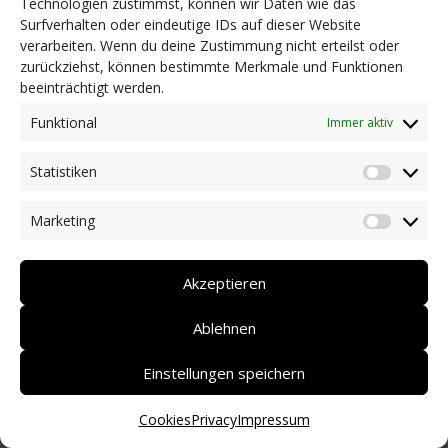
Technologien zustimmst, können wir Daten wie das
Surfverhalten oder eindeutige IDs auf dieser Website
NEWS
verarbeiten. Wenn du deine Zustimmung nicht erteilst oder
Dringlichkeitsmaßnahmen und aktuelle Informationen
zurückziehst, können bestimmte Merkmale und Funktionen
Coronakrise: Hilfsangebote unserer Mitglieder
beeinträchtigt werden.
Initiativen unserer Mitglieder/Partner
Pressespiegel
Funktional
Immer aktiv
Newsarchiv
Statistiken
KONTAKT
Statist
Marketing
Market
DEUTSCH
ITALIANO
Akzeptieren
Ablehnen
Einstellungen speichern
Cookies
Privacy
Impressum