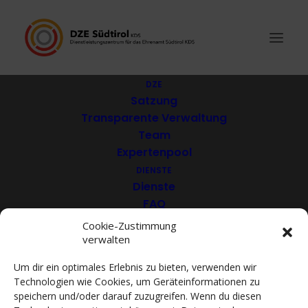
DZE
Satzung
Transparente Verwaltung
Kultur und
Team
Expertenpool
Heimatpflege Etschtal
DIENSTE
Dienste
FAQ
Download
Cookie-Zustimmung
verwalten
VEREINE
Mitglieder
Um dir ein optimales Erlebnis zu bieten, verwenden wir
Mitglied werden
Technologien wie Cookies, um Geräteinformationen zu
ACADEMY
speichern und/oder darauf zuzugreifen. Wenn du diesen
VIDEOTHEK