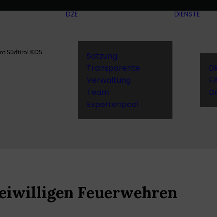
DZE
DIENSTE
Satzung
Transparente
D
Verwaltung
F
Team
D
Expertenpool
eiwilligen Feuerwehren