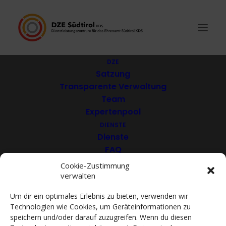
DZE
Satzung
Transparente Verwaltung
Netzwerk der Eltern-
Team
Expertenpool
Kind-Zentren Südtirols
DIENSTE
(ELKI)
Dienste
FAQ
Download
Cookie-Zustimmung
verwalten
VEREINE
Mitglieder
Um dir ein optimales Erlebnis zu bieten, verwenden wir
Mitglied werden
Technologien wie Cookies, um Geräteinformationen zu
ACADEMY
speichern und/oder darauf zuzugreifen. Wenn du diesen
VIDEOTHEK