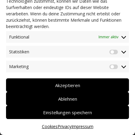
Technologien zustimmst, können wir Daten wie das
Surfverhalten oder eindeutige IDs auf dieser Website
NEWS
verarbeiten. Wenn du deine Zustimmung nicht erteilst oder
Dringlichkeitsmaßnahmen und aktuelle Informationen
zurückziehst, können bestimmte Merkmale und Funktionen
Coronakrise: Hilfsangebote unserer Mitglieder
beeinträchtigt werden.
Initiativen unserer Mitglieder/Partner
Pressespiegel
Funktional
Immer aktiv
Newsarchiv
Statistiken
KONTAKT
Statist
Marketing
Market
DEUTSCH
ITALIANO
Akzeptieren
Ablehnen
Einstellungen speichern
Cookies
Privacy
Impressum