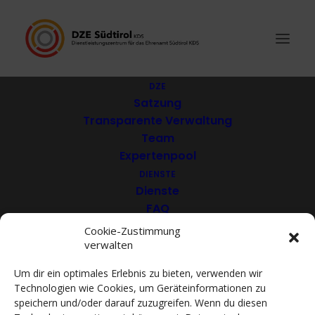
DZE
Satzung
Transparente Verwaltung
Outbox APS
Team
Expertenpool
DIENSTE
Dienste
FAQ
Download
Cookie-Zustimmung
verwalten
VEREINE
Mitglieder
Um dir ein optimales Erlebnis zu bieten, verwenden wir
Mitglied werden
Technologien wie Cookies, um Geräteinformationen zu
ACADEMY
speichern und/oder darauf zuzugreifen. Wenn du diesen
VIDEOTHEK