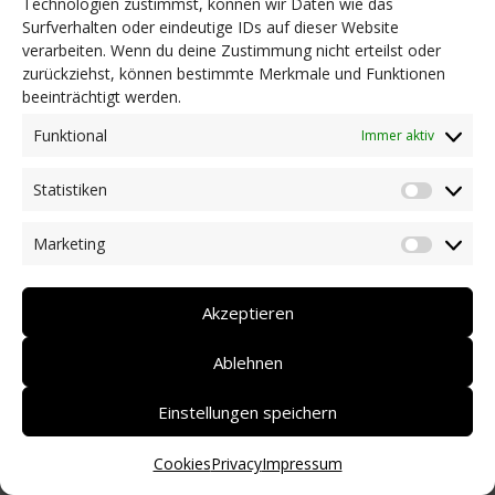
Technologien zustimmst, können wir Daten wie das
Surfverhalten oder eindeutige IDs auf dieser Website
NEWS
verarbeiten. Wenn du deine Zustimmung nicht erteilst oder
Dringlichkeitsmaßnahmen und aktuelle Informationen
zurückziehst, können bestimmte Merkmale und Funktionen
Coronakrise: Hilfsangebote unserer Mitglieder
beeinträchtigt werden.
Initiativen unserer Mitglieder/Partner
Pressespiegel
Funktional
Immer aktiv
Newsarchiv
Statistiken
KONTAKT
Statist
Marketing
Market
DEUTSCH
ITALIANO
Akzeptieren
Ablehnen
Einstellungen speichern
Cookies
Privacy
Impressum