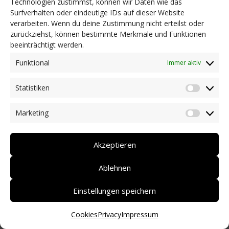
Technologien zustimmst, können wir Daten wie das
Surfverhalten oder eindeutige IDs auf dieser Website
NEWS
verarbeiten. Wenn du deine Zustimmung nicht erteilst oder
Dringlichkeitsmaßnahmen und aktuelle Informationen
zurückziehst, können bestimmte Merkmale und Funktionen
Coronakrise: Hilfsangebote unserer Mitglieder
beeinträchtigt werden.
Initiativen unserer Mitglieder/Partner
Pressespiegel
Funktional
Immer aktiv
Newsarchiv
Statistiken
KONTAKT
Statist
Marketing
Market
DEUTSCH
ITALIANO
Akzeptieren
Ablehnen
Einstellungen speichern
Cookies
Privacy
Impressum