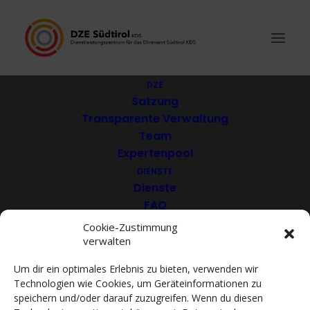
DZE
Satzung
Transparente Verwaltung
Passirio Club
Team
Expertenpool
DIENSTE
Dienste
FAQ
Download
Cookie-Zustimmung
verwalten
VEREINE
Mitglieder
Um dir ein optimales Erlebnis zu bieten, verwenden wir
Mitglied werden
Technologien wie Cookies, um Geräteinformationen zu
ACADEMY
speichern und/oder darauf zuzugreifen. Wenn du diesen
VIDEOTHEK