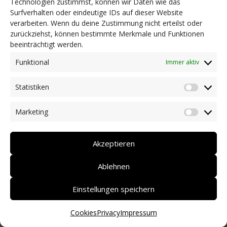
Technologien zustimmst, können wir Daten wie das
Surfverhalten oder eindeutige IDs auf dieser Website
NEWS
verarbeiten. Wenn du deine Zustimmung nicht erteilst oder
Dringlichkeitsmaßnahmen und aktuelle Informationen
zurückziehst, können bestimmte Merkmale und Funktionen
Coronakrise: Hilfsangebote unserer Mitglieder
beeinträchtigt werden.
Initiativen unserer Mitglieder/Partner
Pressespiegel
Funktional
Immer aktiv
Newsarchiv
Statistiken
KONTAKT
Statist
Marketing
Market
DEUTSCH
ITALIANO
Akzeptieren
Ablehnen
Einstellungen speichern
Cookies
Privacy
Impressum