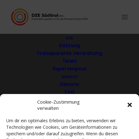
DZE
Satzung
Transparente Verwaltung
PHOS Chor EO
Team
Expertenpool
DIENSTE
Dienste
FAQ
Download
Cookie-Zustimmung
verwalten
VEREINE
Mitglieder
Um dir ein optimales Erlebnis zu bieten, verwenden wir
Mitglied werden
Technologien wie Cookies, um Geräteinformationen zu
ACADEMY
speichern und/oder darauf zuzugreifen. Wenn du diesen
VIDEOTHEK