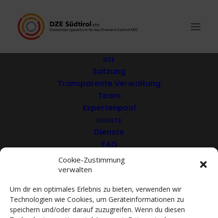
DZE
Satzung
Transparente Verwaltung
Podini Foundation
Team
Expertenpool
ONLUS
DIENSTE
Dienste
FAQ
Download
Cookie-Zustimmung
verwalten
VEREINE
Mitglieder
Um dir ein optimales Erlebnis zu bieten, verwenden wir
Mitglied werden
Technologien wie Cookies, um Geräteinformationen zu
ACADEMY
speichern und/oder darauf zuzugreifen. Wenn du diesen
VIDEOTHEK