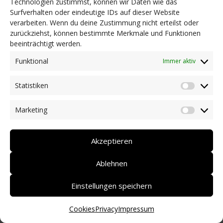
Technologien zustimmst, können wir Daten wie das
Surfverhalten oder eindeutige IDs auf dieser Website
NEWS
verarbeiten. Wenn du deine Zustimmung nicht erteilst oder
Dringlichkeitsmaßnahmen und aktuelle Informationen
zurückziehst, können bestimmte Merkmale und Funktionen
Coronakrise: Hilfsangebote unserer Mitglieder
beeinträchtigt werden.
Initiativen unserer Mitglieder/Partner
Pressespiegel
Funktional
Immer aktiv
Newsarchiv
Statistiken
KONTAKT
Statist
Marketing
Market
DEUTSCH
ITALIANO
Akzeptieren
Ablehnen
Einstellungen speichern
Cookies
Privacy
Impressum