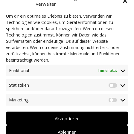
Rio Abierto - Zentrum für Bewegung-Begegnung-
verwalten
Bewusstsein EO
NEWS
Dringlichkeitsmaßnahmen und aktuelle Informationen
Um dir ein optimales Erlebnis zu bieten, verwenden wir
Coronakrise: Hilfsangebote unserer Mitglieder
Technologien wie Cookies, um Geräteinformationen zu
Protect Our Winters Italy EO
speichern und/oder darauf zuzugreifen. Wenn du diesen
Initiativen unserer Mitglieder/Partner
Technologien zustimmst, können wir Daten wie das
Pressespiegel
Surfverhalten oder eindeutige IDs auf dieser Website
Newsarchiv
verarbeiten. Wenn du deine Zustimmung nicht erteilst oder
MC Academy ODV
KONTAKT
zurückziehst, können bestimmte Merkmale und Funktionen
beeinträchtigt werden.
Schützenkompanie Bartlmä von Guggenberg Vintl
DEUTSCH
Funktional
Immer aktiv
ITALIANO
Statistiken
Statist
Die Sisters EO
Marketing
Market
Big Band Intica EO
Akzeptieren
Ablehnen