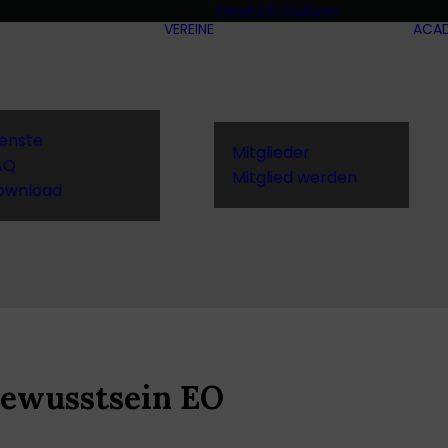
Deutsch
Italiano
VEREINE
ACA
ienste
Mitglieder
AQ
Mitglied werden
ownload
Bewusstsein EO