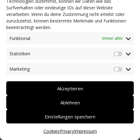
Technologien zustimmst, können wir Daten wie das
Surfverhalten oder eindeutige IDs auf dieser Website
NEWS
verarbeiten. Wenn du deine Zustimmung nicht erteilst oder
Dringlichkeitsmaßnahmen und aktuelle Informationen
zurückziehst, können bestimmte Merkmale und Funktionen
Coronakrise: Hilfsangebote unserer Mitglieder
beeinträchtigt werden.
Initiativen unserer Mitglieder/Partner
Pressespiegel
Funktional
Immer aktiv
Newsarchiv
Statistiken
KONTAKT
Statist
Marketing
Market
DEUTSCH
ITALIANO
Akzeptieren
Ablehnen
Einstellungen speichern
Cookies
Privacy
Impressum