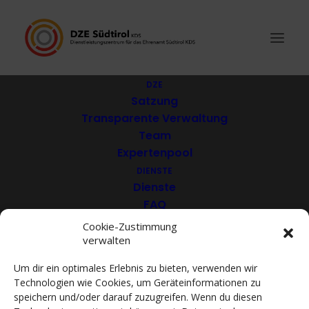
DZE
Satzung
Transparente Verwaltung
Schützenkompanie St.
Team
Expertenpool
Ulrich
DIENSTE
Dienste
FAQ
Download
Cookie-Zustimmung
verwalten
VEREINE
Mitglieder
Um dir ein optimales Erlebnis zu bieten, verwenden wir
Mitglied werden
Technologien wie Cookies, um Geräteinformationen zu
ACADEMY
speichern und/oder darauf zuzugreifen. Wenn du diesen
VIDEOTHEK