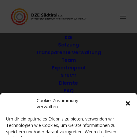
DZE
Satzung
Transparente Verwaltung
SOS Papageien |
Team
Expertenpool
Artenschutzzentrum St.
DIENSTE
Georgen
Dienste
FAQ
Download
Cookie-Zustimmung
verwalten
VEREINE
Mitglieder
Um dir ein optimales Erlebnis zu bieten, verwenden wir
Mitglied werden
Technologien wie Cookies, um Geräteinformationen zu
ACADEMY
speichern und/oder darauf zuzugreifen. Wenn du diesen
VIDEOTHEK