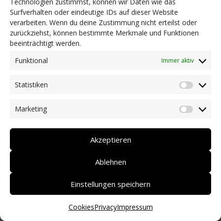
Technologien zustimmst, können wir Daten wie das
Surfverhalten oder eindeutige IDs auf dieser Website
NEWS
verarbeiten. Wenn du deine Zustimmung nicht erteilst oder
Dringlichkeitsmaßnahmen und aktuelle Informationen
zurückziehst, können bestimmte Merkmale und Funktionen
Coronakrise: Hilfsangebote unserer Mitglieder
beeinträchtigt werden.
Initiativen unserer Mitglieder/Partner
Pressespiegel
Funktional
Immer aktiv
Newsarchiv
Statistiken
KONTAKT
Statist
Marketing
Market
DEUTSCH
ITALIANO
Akzeptieren
Ablehnen
Einstellungen speichern
Cookies
Privacy
Impressum