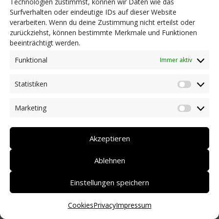
Technologien zustimmst, können wir Daten wie das
Surfverhalten oder eindeutige IDs auf dieser Website
NEWS
verarbeiten. Wenn du deine Zustimmung nicht erteilst oder
Dringlichkeitsmaßnahmen und aktuelle Informationen
zurückziehst, können bestimmte Merkmale und Funktionen
Coronakrise: Hilfsangebote unserer Mitglieder
beeinträchtigt werden.
Initiativen unserer Mitglieder/Partner
Pressespiegel
Funktional
Immer aktiv
Newsarchiv
Statistiken
KONTAKT
Statist
Marketing
Market
DEUTSCH
ITALIANO
Akzeptieren
Ablehnen
Einstellungen speichern
Cookies
Privacy
Impressum