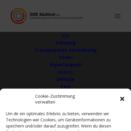
DZE
Satzung
Transparente Verwaltung
Südtiroler Ärzte für die
Team
Expertenpool
Welt EO
DIENSTE
Dienste
FAQ
Download
Cookie-Zustimmung
verwalten
VEREINE
Mitglieder
Um dir ein optimales Erlebnis zu bieten, verwenden wir
Mitglied werden
Technologien wie Cookies, um Geräteinformationen zu
ACADEMY
speichern und/oder darauf zuzugreifen. Wenn du diesen
VIDEOTHEK