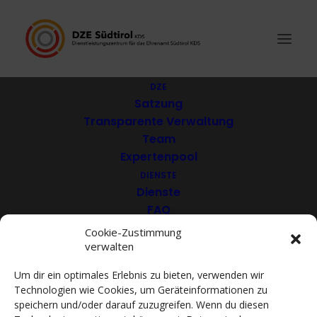
DZE
Satzung
Transparente Verwaltung
Südtiroler
Team
Expertenpool
Köcheverband – SKV
DIENSTE
Dienste
FAQ
Download
Cookie-Zustimmung
verwalten
VEREINE
Mitglieder
Um dir ein optimales Erlebnis zu bieten, verwenden wir
Mitglied werden
Technologien wie Cookies, um Geräteinformationen zu
ACADEMY
speichern und/oder darauf zuzugreifen. Wenn du diesen
VIDEOTHEK