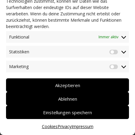
Technologien zustimmst, können wir Daten wie das
Surfverhalten oder eindeutige IDs auf dieser Website
NEWS
verarbeiten. Wenn du deine Zustimmung nicht erteilst oder
Dringlichkeitsmaßnahmen und aktuelle Informationen
zurückziehst, können bestimmte Merkmale und Funktionen
Coronakrise: Hilfsangebote unserer Mitglieder
beeinträchtigt werden.
Initiativen unserer Mitglieder/Partner
Pressespiegel
Funktional
Immer aktiv
Newsarchiv
Statistiken
KONTAKT
Statist
Marketing
Market
DEUTSCH
ITALIANO
Akzeptieren
Ablehnen
Einstellungen speichern
Cookies
Privacy
Impressum