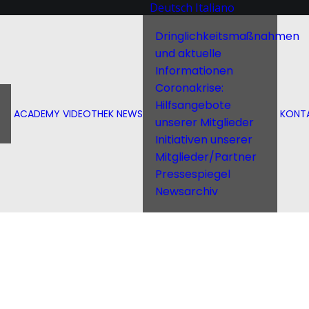
Deutsch
Italiano
Dringlichkeitsmaßnahmen
und aktuelle
Informationen
Coronakrise:
Hilfsangebote
ACADEMY
VIDEOTHEK
NEWS
KONT
unserer Mitglieder
Initiativen unserer
Mitglieder/Partner
Pressespiegel
Newsarchiv