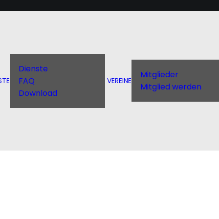
und
Dienste
Mitglieder
FAQ
STE
VEREINE
Mitglied werden
Download