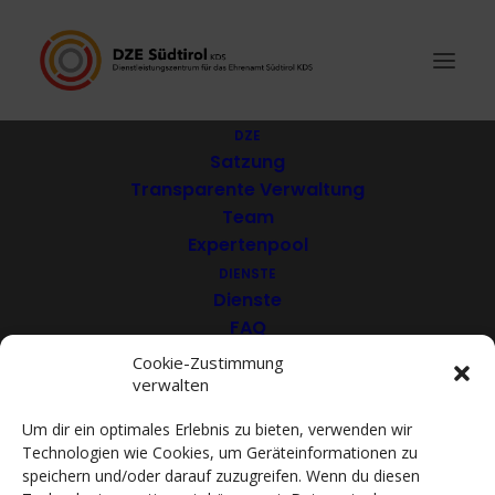
DZE
Satzung
Transparente Verwaltung
Südtirols Katholische
Team
Expertenpool
Jugend
DIENSTE
Dienste
FAQ
Download
Cookie-Zustimmung
verwalten
VEREINE
Mitglieder
Um dir ein optimales Erlebnis zu bieten, verwenden wir
Mitglied werden
Technologien wie Cookies, um Geräteinformationen zu
ACADEMY
speichern und/oder darauf zuzugreifen. Wenn du diesen
VIDEOTHEK