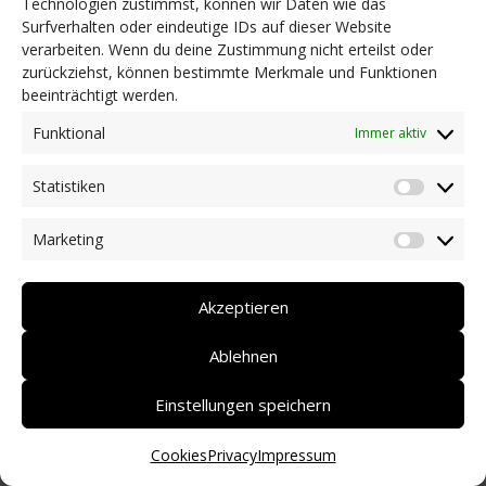
Technologien zustimmst, können wir Daten wie das
Surfverhalten oder eindeutige IDs auf dieser Website
NEWS
verarbeiten. Wenn du deine Zustimmung nicht erteilst oder
Dringlichkeitsmaßnahmen und aktuelle Informationen
zurückziehst, können bestimmte Merkmale und Funktionen
Coronakrise: Hilfsangebote unserer Mitglieder
beeinträchtigt werden.
Initiativen unserer Mitglieder/Partner
Pressespiegel
Funktional
Immer aktiv
Newsarchiv
Statistiken
KONTAKT
Statist
Marketing
Market
DEUTSCH
ITALIANO
Akzeptieren
Ablehnen
Einstellungen speichern
Cookies
Privacy
Impressum