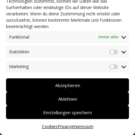
Technologien zustimmst, können wir Daten wie das
Surfverhalten oder eindeutige IDs auf dieser Website
NEWS
verarbeiten. Wenn du deine Zustimmung nicht erteilst oder
Dringlichkeitsmaßnahmen und aktuelle Informationen
zurückziehst, können bestimmte Merkmale und Funktionen
Coronakrise: Hilfsangebote unserer Mitglieder
beeinträchtigt werden.
Initiativen unserer Mitglieder/Partner
Pressespiegel
Funktional
Immer aktiv
Newsarchiv
Statistiken
KONTAKT
Statist
Marketing
Market
DEUTSCH
ITALIANO
Akzeptieren
Ablehnen
Einstellungen speichern
Cookies
Privacy
Impressum