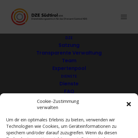
DZE
Satzung
Transparente Verwaltung
Verband Ariadne – für
Team
Expertenpool
die psychische
DIENSTE
Gesundheit aller EO
Dienste
FAQ
Download
Cookie-Zustimmung
verwalten
VEREINE
Mitglieder
Um dir ein optimales Erlebnis zu bieten, verwenden wir
Mitglied werden
Technologien wie Cookies, um Geräteinformationen zu
ACADEMY
speichern und/oder darauf zuzugreifen. Wenn du diesen
VIDEOTHEK