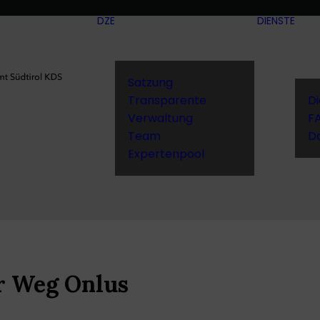
DZE
DIENSTE
Satzung
Transparente
D
Verwaltung
F
Team
D
Expertenpool
er Weg Onlus