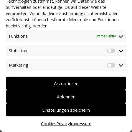
Technologien zustimmst, können wir Daten wie das
Surfverhalten oder eindeutige IDs auf dieser Website
NEWS
verarbeiten. Wenn du deine Zustimmung nicht erteilst oder
Dringlichkeitsmaßnahmen und aktuelle Informationen
zurückziehst, können bestimmte Merkmale und Funktionen
Coronakrise: Hilfsangebote unserer Mitglieder
beeinträchtigt werden.
Initiativen unserer Mitglieder/Partner
Pressespiegel
Funktional
Immer aktiv
Newsarchiv
Statistiken
KONTAKT
Statist
Marketing
Market
DEUTSCH
ITALIANO
Akzeptieren
Ablehnen
Einstellungen speichern
Cookies
Privacy
Impressum