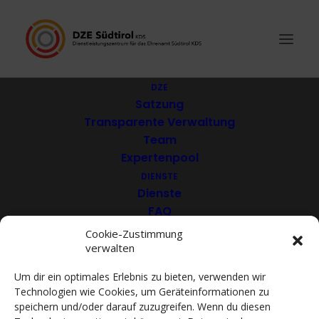
DZE
Satzung
Transparente Verwaltung
Zeitbank Bozen VfG
Team
Expertenpool
DIENSTE
Dienste
FAQ
Download
Cookie-Zustimmung
verwalten
VEREINE
Mitglieder
Um dir ein optimales Erlebnis zu bieten, verwenden wir
Mitglied werden
Technologien wie Cookies, um Geräteinformationen zu
ACADEMY
speichern und/oder darauf zuzugreifen. Wenn du diesen
VIDEOTHEK