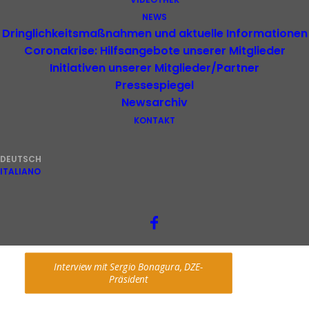
NEWS
Dringlichkeitsmaßnahmen und aktuelle Informationen
Coronakrise: Hilfsangebote unserer Mitglieder
Initiativen unserer Mitglieder/Partner
Pressespiegel
Newsarchiv
KONTAKT
DEUTSCH
ITALIANO
Video: Internationaler Tag des 
Ehrenamtes und Netzwerk Vereinswelt 
und Wirtschaft
Interview mit Sergio Bonagura, DZE-
Präsident